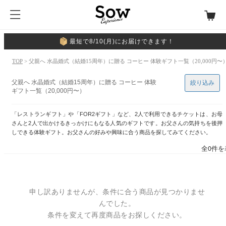
最短で8/10(月)にお届けできます！
TOP
> 父親へ 水晶婚式（結婚15周年）に贈る コーヒー 体験ギフト一覧（20,000円〜
父親へ 水晶婚式（結婚15周年）に贈る コーヒー 体験
絞り込み
ギフト一覧（20,000円〜）
「レストランギフト」や「FOR2ギフト」など、2人で利用できるチケットは、お母
さんと2人で出かけるきっかけにもなる人気のギフトです。お父さんの気持ちを後押
しできる体験ギフト。お父さんの好みや興味に合う商品を探してみてください。
全0件を
申し訳ありませんが、条件に合う商品が見つかりませ
んでした。
条件を変えて再度商品をお探しください。