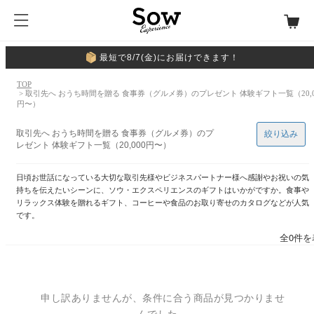
最短で8/7(金)にお届けできます！
TOP
> 取引先へ おうち時間を贈る 食事券（グルメ券）のプレゼント 体験ギフト一覧（20,0
円〜）
取引先へ おうち時間を贈る 食事券（グルメ券）のプ
絞り込み
レゼント 体験ギフト一覧（20,000円〜）
日頃お世話になっている大切な取引先様やビジネスパートナー様へ感謝やお祝いの気
持ちを伝えたいシーンに、ソウ・エクスペリエンスのギフトはいかがですか。食事や
リラックス体験を贈れるギフト、コーヒーや食品のお取り寄せのカタログなどが人気
です。
全0件を
申し訳ありませんが、条件に合う商品が見つかりませ
んでした。