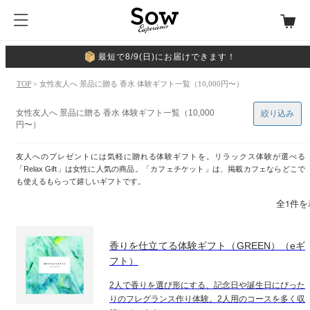
最短で8/9(日)にお届けできます！
TOP
> 女性友人へ 景品に贈る 香水 体験ギフト一覧（10,000円〜）
女性友人へ 景品に贈る 香水 体験ギフト一覧（10,000
絞り込み
円〜）
友人へのプレゼントには気軽に贈れる体験ギフトを。リラックス体験が選べる
「Relax Gift」は女性に人気の商品。「カフェチケット」は、掲載カフェならどこで
も使えるもらって嬉しいギフトです。
全1件を
香りを仕立てる体験ギフト（GREEN）（eギ
フト）
2人で香りを選び形にする、記念日や誕生日にぴった
りのフレグランス作り体験。2人用のコースを多く収