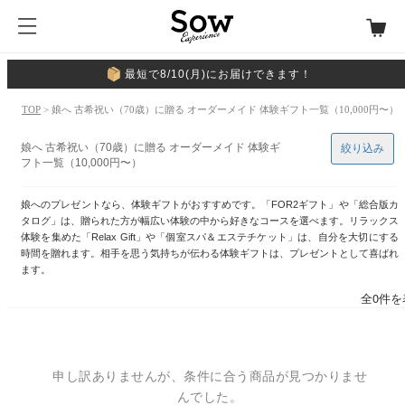
最短で8/10(月)にお届けできます！
TOP
> 娘へ 古希祝い（70歳）に贈る オーダーメイド 体験ギフト一覧（10,000円〜）
娘へ 古希祝い（70歳）に贈る オーダーメイド 体験ギ
絞り込み
フト一覧（10,000円〜）
娘へのプレゼントなら、体験ギフトがおすすめです。「FOR2ギフト」や「総合版カ
タログ」は、贈られた方が幅広い体験の中から好きなコースを選べます。リラックス
体験を集めた「Relax Gift」や「個室スパ＆エステチケット」は、自分を大切にする
時間を贈れます。相手を思う気持ちが伝わる体験ギフトは、プレゼントとして喜ばれ
ます。
全0件を
申し訳ありませんが、条件に合う商品が見つかりませ
んでした。