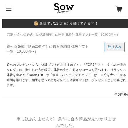
最短で8/12(水)にお届けできます！
TOP
> 娘へ 銀婚式（結婚25周年）に贈る 腕時計 体験ギフト一覧（10,000円〜）
娘へ 銀婚式（結婚25周年）に贈る 腕時計 体験ギフト
絞り込み
一覧（10,000円〜）
娘へのプレゼントなら、体験ギフトがおすすめです。「FOR2ギフト」や「総合版カ
タログ」は、贈られた方が幅広い体験の中から好きなコースを選べます。リラックス
体験を集めた「Relax Gift」や「個室スパ＆エステチケット」は、自分を大切にする
時間を贈れます。相手を思う気持ちが伝わる体験ギフトは、プレゼントとして喜ばれ
ます。
全0件を
申し訳ありませんが、条件に合う商品が見つかりませ
んでした。