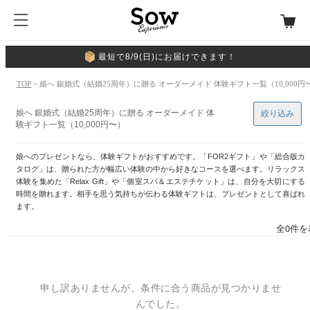
最短で8/9(日)にお届けできます！
TOP
> 娘へ 銀婚式（結婚25周年）に贈る オーダーメイド 体験ギフト一覧（10,000円
娘へ 銀婚式（結婚25周年）に贈る オーダーメイド 体
絞り込み
験ギフト一覧（10,000円〜）
娘へのプレゼントなら、体験ギフトがおすすめです。「FOR2ギフト」や「総合版カ
タログ」は、贈られた方が幅広い体験の中から好きなコースを選べます。リラックス
体験を集めた「Relax Gift」や「個室スパ＆エステチケット」は、自分を大切にする
時間を贈れます。相手を思う気持ちが伝わる体験ギフトは、プレゼントとして喜ばれ
ます。
全0件を
申し訳ありませんが、条件に合う商品が見つかりませ
んでした。