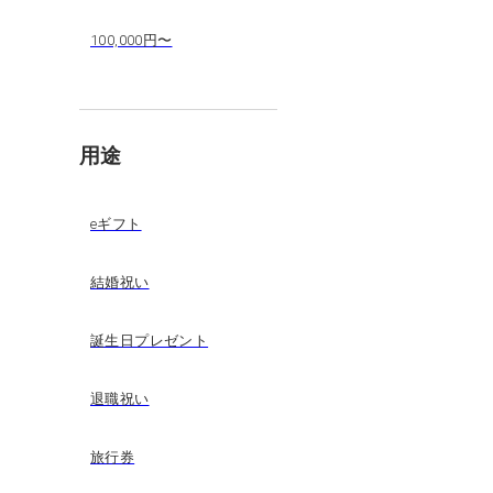
100,000円〜
用途
eギフト
結婚祝い
誕生日プレゼント
退職祝い
旅行券