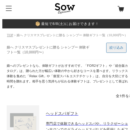
最短で8/8(土)にお届けできます！
TOP
> 娘へ クリスマスプレゼントに贈る シャンプー 体験ギフト一覧（10,000円〜）
娘へ クリスマスプレゼントに贈る シャンプー 体験ギ
絞り込み
フト一覧（10,000円〜）
娘へのプレゼントなら、体験ギフトがおすすめです。「FOR2ギフト」や「総合版カ
タログ」は、贈られた方が幅広い体験の中から好きなコースを選べます。リラックス
体験を集めた「Relax Gift」や「個室スパ＆エステチケット」は、自分を大切にする
時間を贈れます。相手を思う気持ちが伝わる体験ギフトは、プレゼントとして喜ばれ
ます。
全1件を
ヘッドスパギフト
専門店で体験できるヘッドスパや、リラクゼーショ
ンサロンでのドライヘッドスパなどを収録したギフ