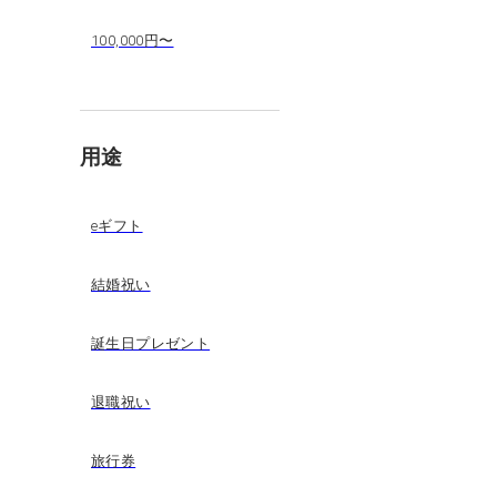
100,000円〜
用途
eギフト
結婚祝い
誕生日プレゼント
退職祝い
旅行券