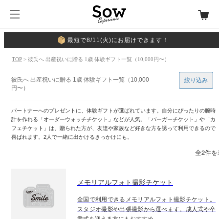
最短で8/11(火)にお届けできます！
TOP
> 彼氏へ 出産祝いに贈る 1歳 体験ギフト一覧（10,000円〜）
彼氏へ 出産祝いに贈る 1歳 体験ギフト一覧（10,000
絞り込み
円〜）
パートナーへのプレゼントに、体験ギフトが選ばれています。自分にぴったりの腕時
計を作れる「オーダーウォッチチケット」などが人気。「バーガーチケット」や「カ
フェチケット」は、贈られた方が、友達や家族など好きな方を誘って利用できるので
喜ばれます。2人で一緒に出かけるきっかけにも。
全2件を
メモリアルフォト撮影チケット
全国で利用できるメモリアルフォト撮影チケット。
スタジオ撮影や出張撮影から選べます。成人式や卒
業式を迎える方にもおすすめ。