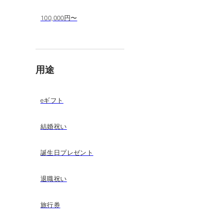
100,000円〜
用途
eギフト
結婚祝い
誕生日プレゼント
退職祝い
旅行券