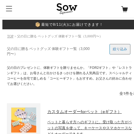
最短で8/11(火)にお届けできます！
TOP
> 父の日に贈る ペットグッズ 体験ギフト一覧（3,000円〜）
父の日に贈る ペットグッズ 体験ギフト一覧（3,000
絞り込み
円〜）
父の日のプレゼントに、体験ギフトを贈りませんか。「FOR2ギフト」や「レストラ
ンギフト」は、お母さんと出かけるきっかけを贈れる人気商品です。スペシャルティ
コーヒーを自宅で楽しめる「コーヒーギフト」もおすすめ。お父さんの好みに合わせ
てお選びください。
全1件を
カスタムオーダーforペット（eギフト）
ペットと暮らす方へのギフトに。受け取った方がペ
ットの写真を使って、キーケースやスマホケースな
どをオーダーできます。