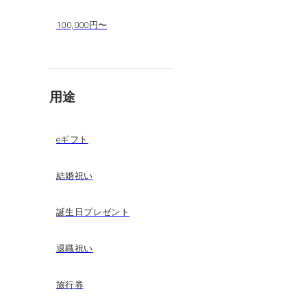
100,000円〜
用途
eギフト
結婚祝い
誕生日プレゼント
退職祝い
旅行券