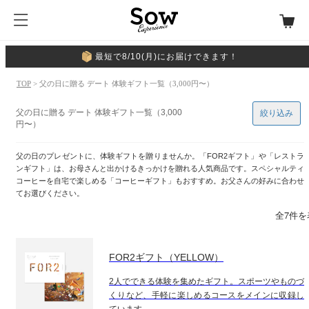
最短で8/10(月)にお届けできます！
TOP
> 父の日に贈る デート 体験ギフト一覧（3,000円〜）
父の日に贈る デート 体験ギフト一覧（3,000
絞り込み
円〜）
父の日のプレゼントに、体験ギフトを贈りませんか。「FOR2ギフト」や「レストラ
ンギフト」は、お母さんと出かけるきっかけを贈れる人気商品です。スペシャルティ
コーヒーを自宅で楽しめる「コーヒーギフト」もおすすめ。お父さんの好みに合わせ
てお選びください。
全7件を
FOR2ギフト（YELLOW）
2人でできる体験を集めたギフト。スポーツやものづ
くりなど、手軽に楽しめるコースをメインに収録し
ています。