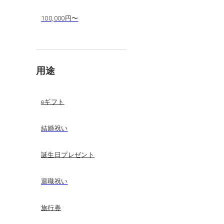
100,000円〜
用途
eギフト
結婚祝い
誕生日プレゼント
退職祝い
旅行券