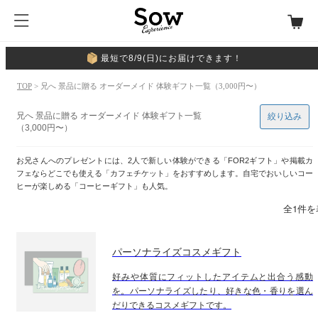
最短で8/9(日)にお届けできます！
TOP
> 兄へ 景品に贈る オーダーメイド 体験ギフト一覧（3,000円〜）
兄へ 景品に贈る オーダーメイド 体験ギフト一覧
絞り込み
（3,000円〜）
お兄さんへのプレゼントには、2人で新しい体験ができる「FOR2ギフト」や掲載カ
フェならどこでも使える「カフェチケット」をおすすめします。自宅でおいしいコー
ヒーが楽しめる「コーヒーギフト」も人気。
全1件を
パーソナライズコスメギフト
好みや体質にフィットしたアイテムと出合う感動
を。パーソナライズしたり、好きな色・香りを選ん
だりできるコスメギフトです。