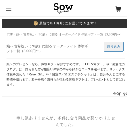
最短で8/10(月)にお届けできます！
TOP
> 娘へ 古希祝い（70歳）に贈る オーダーメイド 体験ギフト一覧（3,000円〜）
娘へ 古希祝い（70歳）に贈る オーダーメイド 体験ギ
絞り込み
フト一覧（3,000円〜）
娘へのプレゼントなら、体験ギフトがおすすめです。「FOR2ギフト」や「総合版カ
タログ」は、贈られた方が幅広い体験の中から好きなコースを選べます。リラックス
体験を集めた「Relax Gift」や「個室スパ＆エステチケット」は、自分を大切にする
時間を贈れます。相手を思う気持ちが伝わる体験ギフトは、プレゼントとして喜ばれ
ます。
全0件を
申し訳ありませんが、条件に合う商品が見つかりませ
んでした。