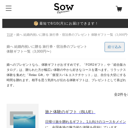
最短で8/10(月)にお届けできます！
TOP
> 娘へ 結婚内祝いに贈る 旅行券・宿泊券のプレゼント 体験ギフト一覧（3,000円
娘へ 結婚内祝いに贈る 旅行券・宿泊券のプレゼント
絞り込み
体験ギフト一覧（3,000円〜）
娘へのプレゼントなら、体験ギフトがおすすめです。「FOR2ギフト」や「総合版カ
タログ」は、贈られた方が幅広い体験の中から好きなコースを選べます。リラックス
体験を集めた「Relax Gift」や「個室スパ＆エステチケット」は、自分を大切にする
時間を贈れます。相手を思う気持ちが伝わる体験ギフトは、プレゼントとして喜ばれ
ます。
全2件を
旅と体験のギフト（BLUE）
日帰り旅を贈れるギフト。1人向けのコースをメイン
に、全国各地の魅力的な体験を収録しています。