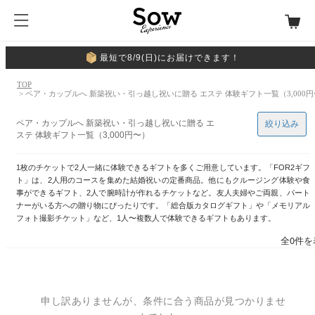
最短で8/9(日)にお届けできます！
TOP
> ペア・カップルへ 新築祝い・引っ越し祝いに贈る エステ 体験ギフト一覧（3,000
ペア・カップルへ 新築祝い・引っ越し祝いに贈る エ
絞り込み
ステ 体験ギフト一覧（3,000円〜）
1枚のチケットで2人一緒に体験できるギフトを多くご用意しています。「FOR2ギフ
ト」は、2人用のコースを集めた結婚祝いの定番商品。他にもクルージング体験や食
事ができるギフト、2人で腕時計が作れるチケットなど。友人夫婦やご両親、パート
ナーがいる方への贈り物にぴったりです。「総合版カタログギフト」や「メモリアル
フォト撮影チケット」など、1人〜複数人で体験できるギフトもあります。
全0件を
申し訳ありませんが、条件に合う商品が見つかりませ