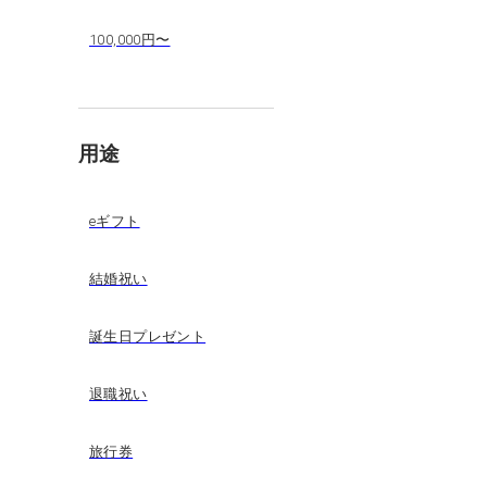
100,000円〜
用途
eギフト
結婚祝い
誕生日プレゼント
退職祝い
旅行券