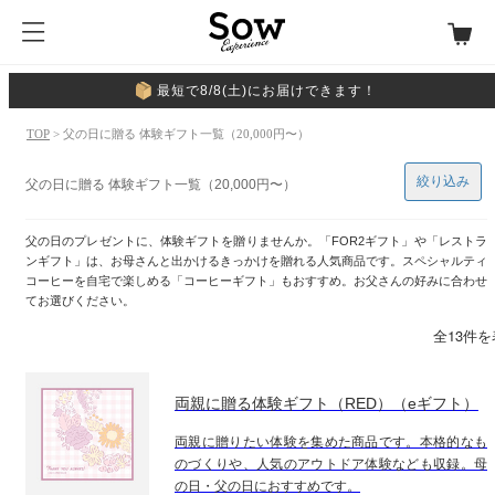
最短で8/8(土)にお届けできます！
TOP
> 父の日に贈る 体験ギフト一覧（20,000円〜）
絞り込み
父の日に贈る 体験ギフト一覧（20,000円〜）
父の日のプレゼントに、体験ギフトを贈りませんか。「FOR2ギフト」や「レストラ
ンギフト」は、お母さんと出かけるきっかけを贈れる人気商品です。スペシャルティ
コーヒーを自宅で楽しめる「コーヒーギフト」もおすすめ。お父さんの好みに合わせ
てお選びください。
全13件
両親に贈る体験ギフト（RED）（eギフト）
両親に贈りたい体験を集めた商品です。本格的なも
のづくりや、人気のアウトドア体験なども収録。母
の日・父の日におすすめです。