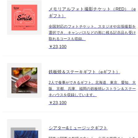
メモリアルフォト撮影チケット（RED）（e
ギフト）
全国対応のフォトチケット。スタジオや出張撮影を
選択でき、キャンバスなどの形に残る記念品も受け
取れるコースも収録。
￥23,100
鉄板焼＆ステーキギフト（eギフト）
2人で食事ができるギフト。北海道、東京、愛知、大
阪、京都、兵庫、福岡の鉄板焼レストラン＆ステー
キハウスを収録しています。
￥23,100
シアター&ミュージックギフト