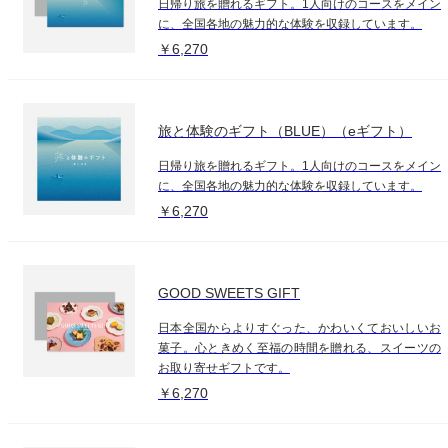
日帰り旅を贈れるギフト。1人向けのコースをメイン
に、全国各地の魅力的な体験を収録しています。
￥6,270
旅と体験のギフト（BLUE）（eギフト）
日帰り旅を贈れるギフト。1人向けのコースをメイン
に、全国各地の魅力的な体験を収録しています。
￥6,270
GOOD SWEETS GIFT
日本全国からよりすぐった、かわいくておいしいお
菓子。心ときめく至福の時間を贈れる、スイーツの
お取り寄せギフトです。
￥6,270