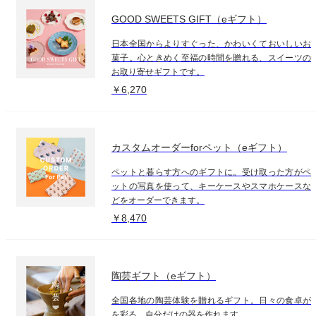
GOOD SWEETS GIFT（eギフト）
日本全国からよりすぐった、かわいくておいしいお
菓子。心ときめく至福の時間を贈れる、スイーツの
お取り寄せギフトです。
￥6,270
カスタムオーダーforペット（eギフト）
ペットと暮らす方へのギフトに。受け取った方がペ
ットの写真を使って、キーケースやスマホケースな
どをオーダーできます。
￥8,470
陶芸ギフト（eギフト）
全国各地の陶芸体験を贈れるギフト。日々の食卓が
を彩る、自分だけの器を作れます。