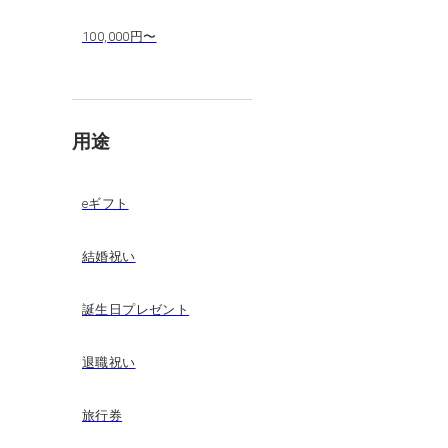
100,000円〜
用途
eギフト
結婚祝い
誕生日プレゼント
退職祝い
旅行券