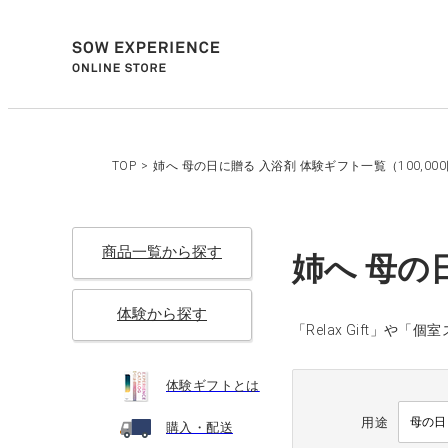
TOP
>
姉へ 母の日に贈る 入浴剤 体験ギフト一覧（100,00
商品一覧から探す
姉へ 母の
体験から探す
「Relax Gift」
体験ギフトとは
用途
購入・配送