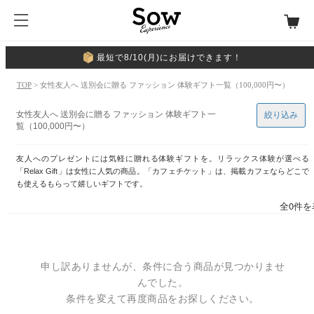
最短で8/10(月)にお届けできます！
TOP
> 女性友人へ 送別会に贈る ファッション 体験ギフト一覧（100,000円〜）
女性友人へ 送別会に贈る ファッション 体験ギフト一
絞り込み
覧（100,000円〜）
友人へのプレゼントには気軽に贈れる体験ギフトを。リラックス体験が選べる
「Relax Gift」は女性に人気の商品。「カフェチケット」は、掲載カフェならどこで
も使えるもらって嬉しいギフトです。
全0件を
申し訳ありませんが、条件に合う商品が見つかりませ
んでした。
条件を変えて再度商品をお探しください。