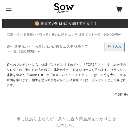
最短で8/9(日)にお届けできます！
TOP
> 娘へ 新築祝い・引っ越し祝いに贈る エステ 体験ギフト一覧（100,000円〜）
娘へ 新築祝い・引っ越し祝いに贈る エステ 体験ギフ
絞り込み
ト一覧（100,000円〜）
娘へのプレゼントなら、体験ギフトがおすすめです。「FOR2ギフト」や「総合版カ
タログ」は、贈られた方が幅広い体験の中から好きなコースを選べます。リラックス
体験を集めた「Relax Gift」や「個室スパ＆エステチケット」は、自分を大切にする
時間を贈れます。相手を思う気持ちが伝わる体験ギフトは、プレゼントとして喜ばれ
ます。
全0件を
申し訳ありませんが、条件に合う商品が見つかりませ
んでした。