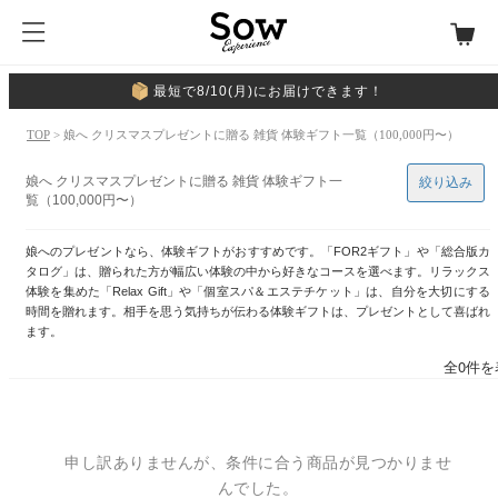
最短で8/10(月)にお届けできます！
TOP
> 娘へ クリスマスプレゼントに贈る 雑貨 体験ギフト一覧（100,000円〜）
娘へ クリスマスプレゼントに贈る 雑貨 体験ギフト一
絞り込み
覧（100,000円〜）
娘へのプレゼントなら、体験ギフトがおすすめです。「FOR2ギフト」や「総合版カ
タログ」は、贈られた方が幅広い体験の中から好きなコースを選べます。リラックス
体験を集めた「Relax Gift」や「個室スパ＆エステチケット」は、自分を大切にする
時間を贈れます。相手を思う気持ちが伝わる体験ギフトは、プレゼントとして喜ばれ
ます。
全0件を
申し訳ありませんが、条件に合う商品が見つかりませ
んでした。