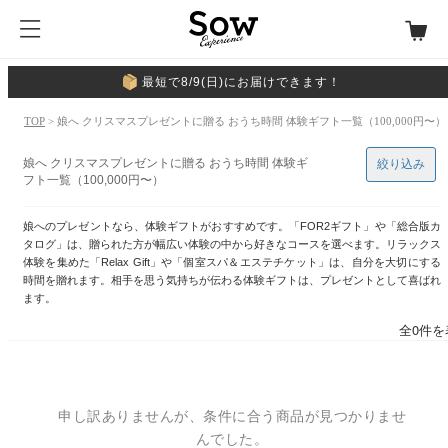
最短で8/9(日)にお届けできます！
TOP
> 娘へ クリスマスプレゼントに贈る おうち時間 体験ギフト一覧（100,000円〜）
娘へ クリスマスプレゼントに贈る おうち時間 体験ギ
絞り込み
フト一覧（100,000円〜）
娘へのプレゼントなら、体験ギフトがおすすめです。「FOR2ギフト」や「総合版カ
タログ」は、贈られた方が幅広い体験の中から好きなコースを選べます。リラックス
体験を集めた「Relax Gift」や「個室スパ＆エステチケット」は、自分を大切にする
時間を贈れます。相手を思う気持ちが伝わる体験ギフトは、プレゼントとして喜ばれ
ます。
全0件を
申し訳ありませんが、条件に合う商品が見つかりませ
んでした。