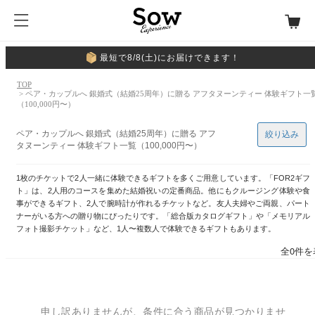
最短で8/8(土)にお届けできます！
TOP
> ペア・カップルへ 銀婚式（結婚25周年）に贈る アフタヌーンティー 体験ギフト一
（100,000円〜）
ペア・カップルへ 銀婚式（結婚25周年）に贈る アフ
絞り込み
タヌーンティー 体験ギフト一覧（100,000円〜）
1枚のチケットで2人一緒に体験できるギフトを多くご用意しています。「FOR2ギフ
ト」は、2人用のコースを集めた結婚祝いの定番商品。他にもクルージング体験や食
事ができるギフト、2人で腕時計が作れるチケットなど。友人夫婦やご両親、パート
ナーがいる方への贈り物にぴったりです。「総合版カタログギフト」や「メモリアル
フォト撮影チケット」など、1人〜複数人で体験できるギフトもあります。
全0件を
申し訳ありませんが、条件に合う商品が見つかりませ