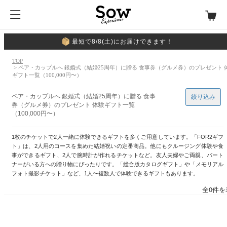
最短で8/8(土)にお届けできます！
TOP
> ペア・カップルへ 銀婚式（結婚25周年）に贈る 食事券（グルメ券）のプレゼント 
ギフト一覧（100,000円〜）
ペア・カップルへ 銀婚式（結婚25周年）に贈る 食事
絞り込み
券（グルメ券）のプレゼント 体験ギフト一覧
（100,000円〜）
1枚のチケットで2人一緒に体験できるギフトを多くご用意しています。「FOR2ギフ
ト」は、2人用のコースを集めた結婚祝いの定番商品。他にもクルージング体験や食
事ができるギフト、2人で腕時計が作れるチケットなど。友人夫婦やご両親、パート
ナーがいる方への贈り物にぴったりです。「総合版カタログギフト」や「メモリアル
フォト撮影チケット」など、1人〜複数人で体験できるギフトもあります。
全0件を