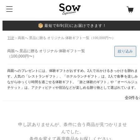
最短で8/9(日)にお届けできます！
TOP
> 両親へ 景品に贈る オリジナル 体験ギフト一覧（100,000円〜）
両親へ 景品に贈る オリジナル 体験ギフト一覧
絞り込み
（100,000円〜）
両親へのプレゼントには、体験ギフトがおすすめ。2人で出かけるきっかけを贈れま
す。人気の「レストランギフト」、「ホテルランチギフト」は、2人で食事を楽しみ
ながらゆっくり時間を過ごせる体験ギフト。「旅と体験のギフト」や「オーベルジュ
チケット」は、アクティビティや宿泊などが楽しめる贈り物として選ばれています。
全0件を
申し訳ありませんが、条件に合う商品が見つかりませ
んでした。
条件を変えて再度商品をお探しください。