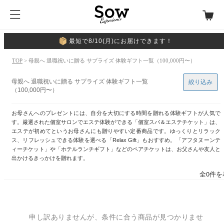
最短で8/10(月)にお届けできます！
TOP
> 母親へ 退職祝いに贈る サプライズ 体験ギフト一覧（100,000円〜）
母親へ 退職祝いに贈る サプライズ 体験ギフト一覧
絞り込み
（100,000円〜）
お母さんへのプレゼントには、自分を大切にする時間を贈れる体験ギフトが人気で
す。厳選された個室サロンでエステ体験ができる「個室スパ＆エステチケット」は、
エステが初めてというお母さんにも贈りやすい定番商品です。ゆっくりとリラック
ス、リフレッシュできる体験を選べる「Relax Gift」もおすすめ。「アフタヌーンテ
ィーチケット」や「ホテルランチギフト」などのペアチケットは、お父さんや友人と
出かけるきっかけを贈れます。
全0件を
申し訳ありませんが、条件に合う商品が見つかりませ