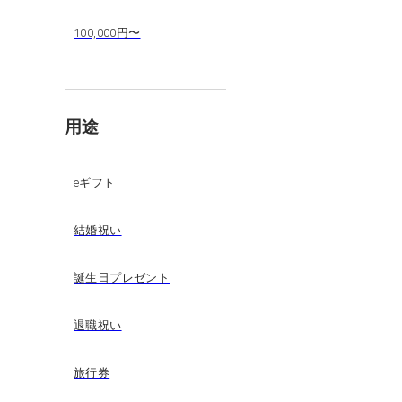
100,000円〜
用途
eギフト
結婚祝い
誕生日プレゼント
退職祝い
旅行券