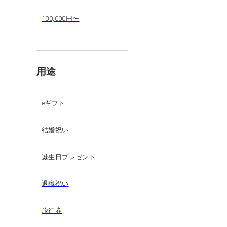
100,000円〜
用途
eギフト
結婚祝い
誕生日プレゼント
退職祝い
旅行券