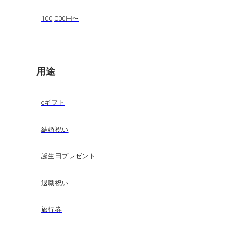
100,000円〜
用途
eギフト
結婚祝い
誕生日プレゼント
退職祝い
旅行券