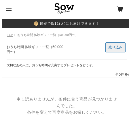
最短で8/11(火)にお届けできます！
TOP
> おうち時間 体験ギフト一覧（50,000円〜）
おうち時間 体験ギフト一覧（50,000
絞り込み
円〜）
大切なあの人に、おうち時間が充実するプレゼントをどうぞ。
全0件を
申し訳ありませんが、条件に合う商品が見つかりませ
んでした。
条件を変えて再度商品をお探しください。