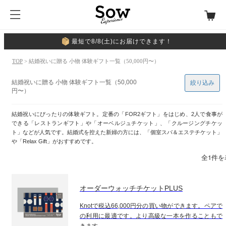
最短で8/8(土)にお届けできます！
TOP
> 結婚祝いに贈る 小物 体験ギフト一覧（50,000円〜）
結婚祝いに贈る 小物 体験ギフト一覧（50,000
絞り込み
円〜）
結婚祝いにぴったりの体験ギフト。定番の「FOR2ギフト」をはじめ、2人で食事が
できる「レストランギフト」や「オーベルジュチケット」、「クルージングチケッ
ト」などが人気です。結婚式を控えた新婦の方には、「個室スパ＆エステチケット」
や「Relax Gift」がおすすめです。
全1件を
オーダーウォッチチケットPLUS
Knotで税込66,000円分の買い物ができます。ペアで
の利用に最適です。より高級な一本を作ることもで
きます。