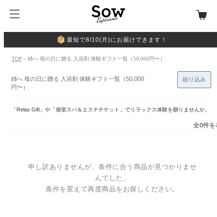
最短で8/10(月)にお届けできます！
TOP
> 姉へ 母の日に贈る 入浴剤 体験ギフト一覧（50,000円〜）
姉へ 母の日に贈る 入浴剤 体験ギフト一覧（50,000
絞り込み
円〜）
「Relax Gift」や「個室スパ＆エステチケット」でリラックス体験を贈りませんか。
全0件を
申し訳ありませんが、条件に合う商品が見つかりませ
んでした。
条件を変えて再度商品をお探しください。