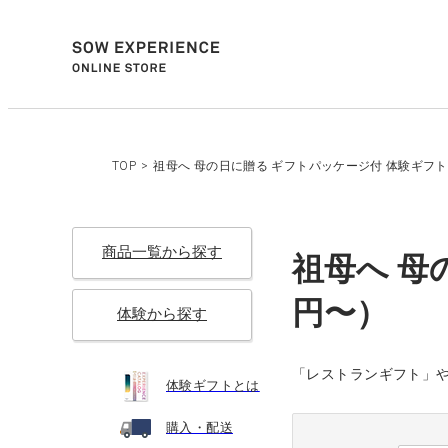
TOP
>
祖母へ 母の日に贈る ギフトパッケージ付 体験ギフト一
商品一覧から探す
祖母へ 母
円〜）
体験から探す
「レストランギフト」
体験ギフトとは
購入・配送