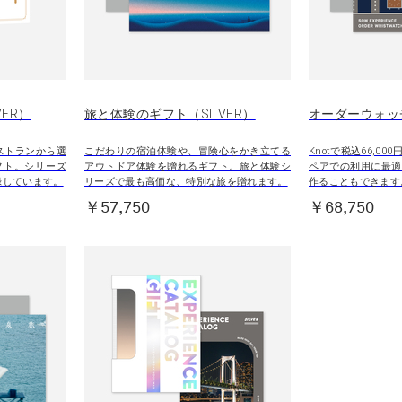
ER）
旅と体験のギフト（SILVER）
オーダーウォッ
ストランから選
こだわりの宿泊体験や、冒険心をかき立てる
Knotで税込66,0
フト。シリーズ
アウトドア体験を贈れるギフト。旅と体験シ
ペアでの利用に最適
録しています。
リーズで最も高価な、特別な旅を贈れます。
作ることもできます
￥57,750
￥68,750