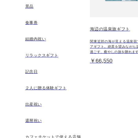
景品
食事券
海辺の温泉旅ギフト
結婚内祝い
関東近郊の海が見える温泉宿
アギフト。絶景を望みながら
過ごす、癒やしの旅を贈れま
リラックスギフト
￥66,550
記念日
２人に贈る体験ギフト
出産祝い
還暦祝い
カフェチケットで使える店舗