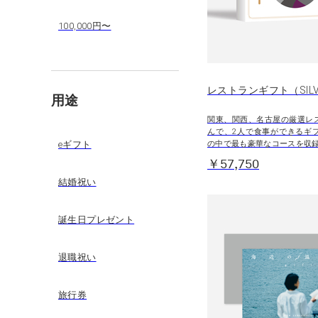
100,000円〜
レストランギフト（SILV
用途
関東、関西、名古屋の厳選レ
んで、2人で食事ができるギ
の中で最も豪華なコースを収
eギフト
￥57,750
結婚祝い
誕生日プレゼント
退職祝い
旅行券