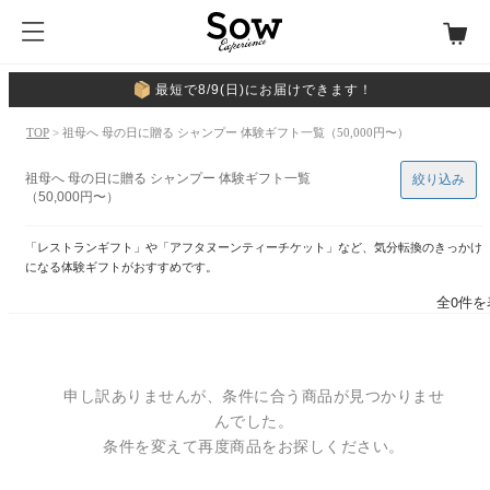
最短で8/9(日)にお届けできます！
TOP
> 祖母へ 母の日に贈る シャンプー 体験ギフト一覧（50,000円〜）
祖母へ 母の日に贈る シャンプー 体験ギフト一覧
絞り込み
（50,000円〜）
「レストランギフト」や「アフタヌーンティーチケット」など、気分転換のきっかけ
になる体験ギフトがおすすめです。
全0件を
申し訳ありませんが、条件に合う商品が見つかりませ
んでした。
条件を変えて再度商品をお探しください。