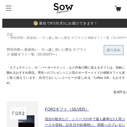
最短で8/10(月)にお届けできます！
TOP
> 男性同僚へ 新築祝い・引っ越し祝いに贈る サプライズ 体験ギフト一覧（50,000円
男性同僚へ 新築祝い・引っ越し祝いに贈る サプライ
絞り込み
ズ 体験ギフト一覧（50,000円〜）
「カフェチケット」や「バーガーチケット」など外食の際に使えるギフトは、気軽に
贈れるおすすめ商品。男性へのプレゼントに人気のオーダーメイドの体験ギフトも多
く取り揃えています。自宅でおいしいコーヒーが楽しめる「Coffee Gift」もおすす
め。
全4件を
FOR2ギフト（SILVER）
宿泊や観光など、シリーズの中で最も豪華な2人用コ
ースを収録。記念日や結婚祝い、両親へのプレゼン