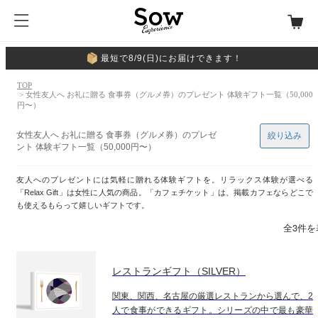
最短で8/9(日)にお届けできます！
TOP
> 女性友人へ お礼に贈る 食事券（グルメ券）のプレゼント 体験ギフト一覧（50,000
円〜）
女性友人へ お礼に贈る 食事券（グルメ券）のプレゼ
絞り込み
ント 体験ギフト一覧（50,000円〜）
友人へのプレゼントには気軽に贈れる体験ギフトを。リラックス体験が選べる
「Relax Gift」は女性に人気の商品。「カフェチケット」は、掲載カフェならどこで
も使えるもらって嬉しいギフトです。
全3件を
レストランギフト（SILVER）
関東、関西、名古屋の厳選レストランから選んで、2
人で食事ができるギフト。シリーズの中で最も豪華