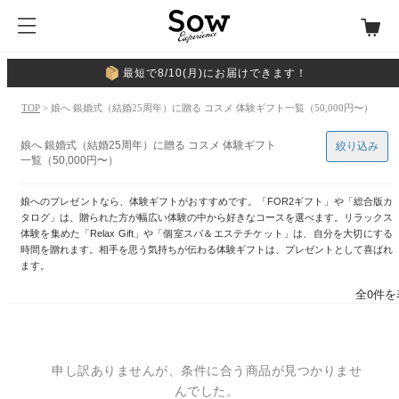
最短で8/10(月)にお届けできます！
TOP
> 娘へ 銀婚式（結婚25周年）に贈る コスメ 体験ギフト一覧（50,000円〜）
娘へ 銀婚式（結婚25周年）に贈る コスメ 体験ギフト
絞り込み
一覧（50,000円〜）
娘へのプレゼントなら、体験ギフトがおすすめです。「FOR2ギフト」や「総合版カ
タログ」は、贈られた方が幅広い体験の中から好きなコースを選べます。リラックス
体験を集めた「Relax Gift」や「個室スパ＆エステチケット」は、自分を大切にする
時間を贈れます。相手を思う気持ちが伝わる体験ギフトは、プレゼントとして喜ばれ
ます。
全0件を
申し訳ありませんが、条件に合う商品が見つかりませ
んでした。