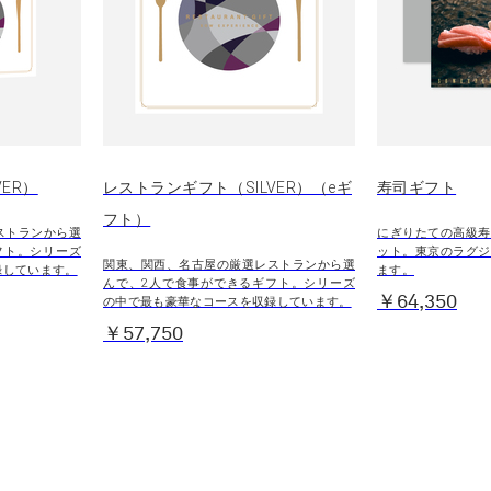
ER）
レストランギフト（SILVER）（eギ
寿司ギフト
フト）
ストランから選
にぎりたての高級寿
フト。シリーズ
ット。東京のラグジ
関東、関西、名古屋の厳選レストランから選
録しています。
ます。
んで、2人で食事ができるギフト。シリーズ
￥64,350
の中で最も豪華なコースを収録しています。
￥57,750