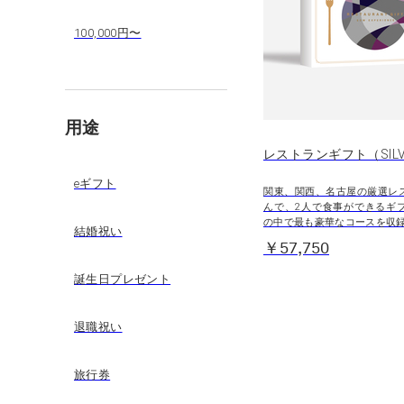
100,000円〜
用途
レストランギフト（SILV
eギフト
関東、関西、名古屋の厳選レ
んで、2人で食事ができるギ
の中で最も豪華なコースを収
結婚祝い
￥57,750
誕生日プレゼント
退職祝い
旅行券