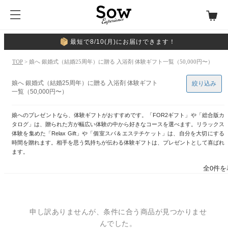
最短で8/10(月)にお届けできます！
TOP
> 娘へ 銀婚式（結婚25周年）に贈る 入浴剤 体験ギフト一覧（50,000円〜）
娘へ 銀婚式（結婚25周年）に贈る 入浴剤 体験ギフト
絞り込み
一覧（50,000円〜）
娘へのプレゼントなら、体験ギフトがおすすめです。「FOR2ギフト」や「総合版カ
タログ」は、贈られた方が幅広い体験の中から好きなコースを選べます。リラックス
体験を集めた「Relax Gift」や「個室スパ＆エステチケット」は、自分を大切にする
時間を贈れます。相手を思う気持ちが伝わる体験ギフトは、プレゼントとして喜ばれ
ます。
全0件を
申し訳ありませんが、条件に合う商品が見つかりませ
んでした。