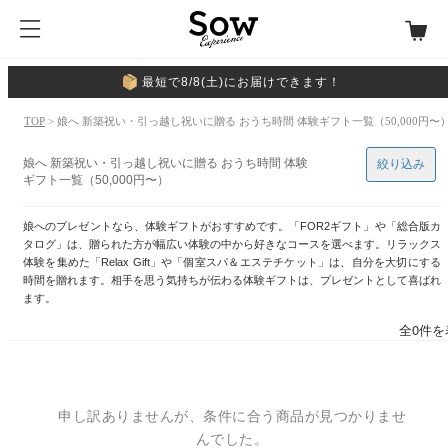
最短で8/8(土)にお届けできます！
TOP
> 娘へ 新築祝い・引っ越し祝いに贈る おうち時間 体験ギフト一覧（50,000円〜
娘へ 新築祝い・引っ越し祝いに贈る おうち時間 体験
絞り込み
ギフト一覧（50,000円〜）
娘へのプレゼントなら、体験ギフトがおすすめです。「FOR2ギフト」や「総合版カ
タログ」は、贈られた方が幅広い体験の中から好きなコースを選べます。リラックス
体験を集めた「Relax Gift」や「個室スパ＆エステチケット」は、自分を大切にする
時間を贈れます。相手を思う気持ちが伝わる体験ギフトは、プレゼントとして喜ばれ
ます。
全0件を
申し訳ありませんが、条件に合う商品が見つかりませ
んでした。