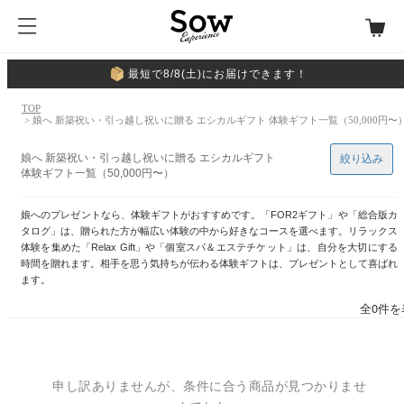
最短で8/8(土)にお届けできます！
TOP
> 娘へ 新築祝い・引っ越し祝いに贈る エシカルギフト 体験ギフト一覧（50,000円〜
娘へ 新築祝い・引っ越し祝いに贈る エシカルギフト
絞り込み
体験ギフト一覧（50,000円〜）
娘へのプレゼントなら、体験ギフトがおすすめです。「FOR2ギフト」や「総合版カ
タログ」は、贈られた方が幅広い体験の中から好きなコースを選べます。リラックス
体験を集めた「Relax Gift」や「個室スパ＆エステチケット」は、自分を大切にする
時間を贈れます。相手を思う気持ちが伝わる体験ギフトは、プレゼントとして喜ばれ
ます。
全0件を
申し訳ありませんが、条件に合う商品が見つかりませ