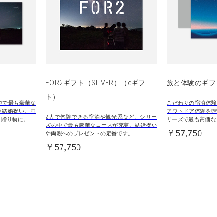
FOR2ギフト（SILVER）（eギフ
旅と体験のギフト
ト）
中で最も豪華な
こだわりの宿泊体験
や結婚祝い、両
アウトドア体験を贈
2人で体験できる宿泊や観光系など、シリー
な贈り物に。
リーズで最も高価な
ズの中で最も豪華なコースが充実。結婚祝い
￥57,750
や両親へのプレゼントの定番です。
￥57,750