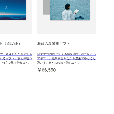
（SILVER）
海辺の温泉旅ギフト
や、冒険心をかき立てる
関東近郊の海が見える温泉宿で1泊できるペ
れるギフト。旅と体験シ
アギフト。絶景を望みながら温泉でゆっくり
、特別な旅を贈れます。
過ごす、癒やしの旅を贈れます。
￥66,550