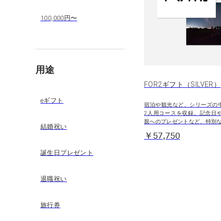
100,000円〜
用途
FOR2ギフト（SILVER）
eギフト
宿泊や観光など、シリーズの
2人用コースを収録。記念日
親へのプレゼントなど、特別
結婚祝い
￥57,750
誕生日プレゼント
退職祝い
旅行券