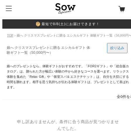
最短で8/8(土)にお届けできます！
TOP
> 娘へ クリスマスプレゼントに贈る エシカルギフト 体験ギフト一覧（50,000円
娘へ クリスマスプレゼントに贈る エシカルギフト 体
絞り込み
験ギフト一覧（50,000円〜）
娘へのプレゼントなら、体験ギフトがおすすめです。「FOR2ギフト」や「総合版カ
タログ」は、贈られた方が幅広い体験の中から好きなコースを選べます。リラックス
体験を集めた「Relax Gift」や「個室スパ＆エステチケット」は、自分を大切にする
時間を贈れます。相手を思う気持ちが伝わる体験ギフトは、プレゼントとして喜ばれ
ます。
全0件を
申し訳ありませんが、条件に合う商品が見つかりませ
んでした。