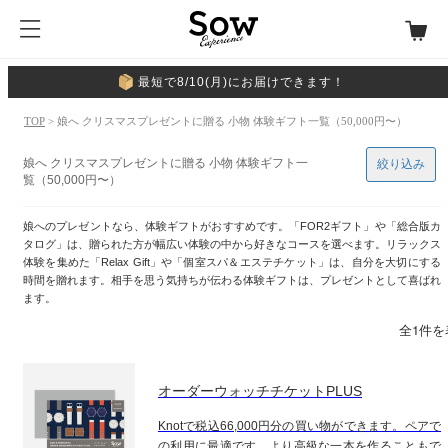
最短で8/10(月)にお届けできます！
TOP
> 娘へ クリスマスプレゼントに贈る 小物 体験ギフト一覧（50,000円〜）
娘へ クリスマスプレゼントに贈る 小物 体験ギフト一
絞り込み
覧（50,000円〜）
娘へのプレゼントなら、体験ギフトがおすすめです。「FOR2ギフト」や「総合版カ
タログ」は、贈られた方が幅広い体験の中から好きなコースを選べます。リラックス
体験を集めた「Relax Gift」や「個室スパ＆エステチケット」は、自分を大切にする
時間を贈れます。相手を思う気持ちが伝わる体験ギフトは、プレゼントとして喜ばれ
ます。
全1件を
オーダーウォッチチケットPLUS
Knotで税込66,000円分の買い物ができます。ペアで
の利用に最適です。より高級な一本を作ることもで