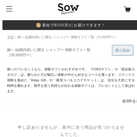
最短で8/10(月)にお届けできます！
TOP
> 娘へ 結婚内祝いに贈る シャンプー 体験ギフト一覧（50,000円〜）
娘へ 結婚内祝いに贈る シャンプー 体験ギフト一覧
絞り込み
（50,000円〜）
娘へのプレゼントなら、体験ギフトがおすすめです。「FOR2ギフト」や「総合版カ
タログ」は、贈られた方が幅広い体験の中から好きなコースを選べます。リラックス
体験を集めた「Relax Gift」や「個室スパ＆エステチケット」は、自分を大切にする
時間を贈れます。相手を思う気持ちが伝わる体験ギフトは、プレゼントとして喜ばれ
ます。
全0件を
申し訳ありませんが、条件に合う商品が見つかりませ
んでした。